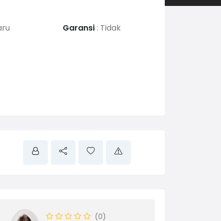
aru
Garansi
:
Tidak
(0)