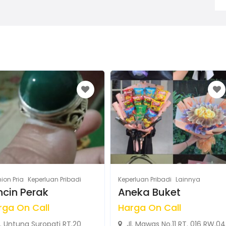
ion Pria
Keperluan Pribadi
Keperluan Pribadi
Lainnya
ncin Perak
Aneka Buket
rga On Call
Harga On Call
. Untung Suropati RT.20
Jl. Mawas No.11 RT. 016 RW.04