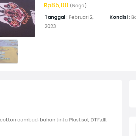
Rp85,00
(Nego)
Tanggal
:
Februari 2,
Kondisi
:
B
2023
otton combad, bahan tinta Plastisol, DTF,dll.