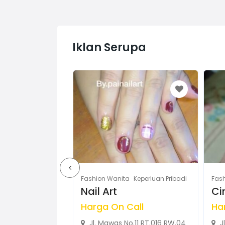
Iklan Serupa
Keperluan Pribadi
Fashion Wanita
Keperluan Pribadi
Fash
na
Nail Art
Ci
00
Harga On Call
Ha
(Tetap)
Jl. Mawas No.11 RT.016 RW.04
Jl
Hadimulyo barat