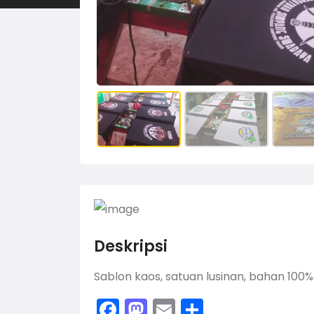
Deskripsi
Sablon kaos, satuan lusinan, bahan 100%c
Facebook
Mastodon
Email
Share