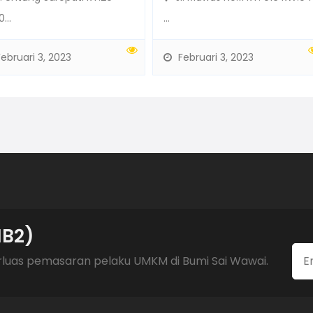
...
...
ebruari 3, 2023
Februari 3, 2023
MB2)
luas pemasaran pelaku UMKM di Bumi Sai Wawai.