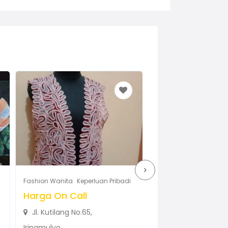
Fashion Wanita
Keperluan Pribadi
Fashion Wanita
Keper
Tas Quinina
Harga On Call
Rp300.000,00
(T
Jl. Kutilang No.65,
jl. veteran Hadimu
Iringmulyo...