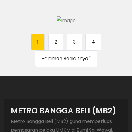
1
2
3
4
Halaman Berikutnya "
METRO BANGGA BELI (MB2)
Metro Bangga Beli (MB2) guna memperluas
pemasaran pelaku UMKM di Bumi Sai Wawai.