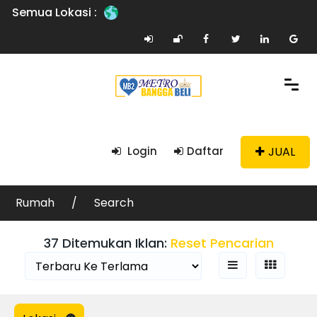
Semua Lokasi :
Filter Pencarian
Ad Search
JUAL
Login
Daftar
Categories
Rumah
Search
Condition
37 Ditemukan Iklan:
Reset Pencarian
Ad Locations
Radius Search