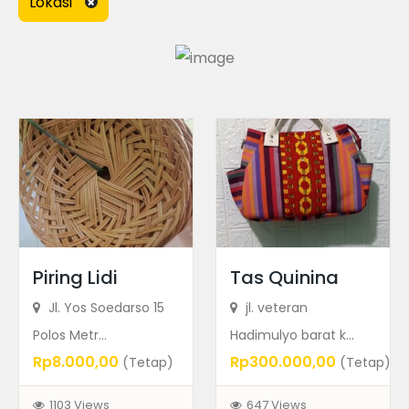
Lokasi
Ad Price
Recent Ads
Piring Lidi
Tas Quinina
Jl. Yos Soedarso 15
jl. veteran
Polos Metr...
Hadimulyo barat k...
Rp8.000,00
Rp300.000,00
(Tetap)
(Tetap)
1103 Views
647 Views