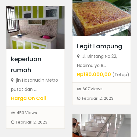
Legit Lampung
Jl. Bintang No.22,
keperluan
Hadimulyo B...
rumah
Rp180.000,00
(Tetap)
jln Hasanudin Metro
607 Views
pusat dan ...
Harga On Call
Februari 2, 2023
453 Views
Februari 2, 2023