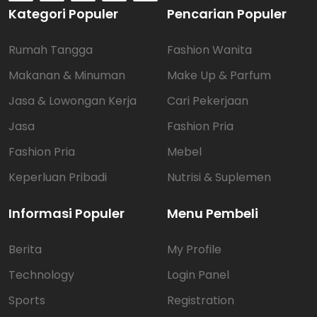
Kategori Populer
Pencarian Populer
Rumah Tangga
Fashion Wanita
Makanan & Minuman
Make Up & Parfum
Jasa & Lowongan Kerja
Cari Pekerjaan
Jasa
Fashion Pria
Fashion Pria
Mebel
Keperluan Pribadi
Nutrisi & Suplemen
Informasi Populer
Menu Pembeli
Berita
My Profile
Technology
Login Panel
Sports
Registration