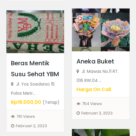
Aneka Buket
Beras Mentik
Jl. Mawas No.11 RT.
Susu Sehat YBM
016 RW.04 ...
Jl. Yos Soedarso 15
Harga On Call
Polos Metr...
Rp18.000,00
(Tetap)
754 Views
Februari 3, 2023
761 Views
Februari 2, 2023