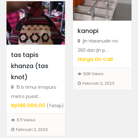
kanopi
jln Hasanudin no
260 dan jln p...
tas tapis
Harga On Call
khanza (tas
508 Views
knot)
Februari 2, 2023
15 b timur imopuro
metro pusat...
Rp160.000,00
(Tetap)
671 Views
Februari 2, 2023