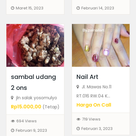
Maret 15, 2023
Februari 14, 2023
Makanan & Minuman
Rumah Tangga
keripik pisang YSD
Harga On Call
jln.Ah Nasution no216 yosodadi
Featured Ads
sambal udang
Nail Art
2 ons
Jl. Mawas No.11
RT.016 RW.04 K...
jln salak yosomulyo
Harga On Call
Rp15.000,00
(Tetap)
719 Views
694 Views
Februari 3, 2023
Februari 9, 2023