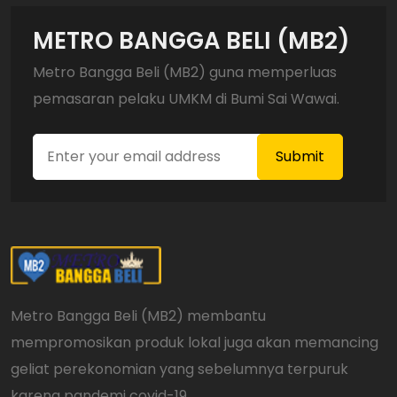
METRO BANGGA BELI (MB2)
Metro Bangga Beli (MB2) guna memperluas
pemasaran pelaku UMKM di Bumi Sai Wawai.
Metro Bangga Beli (MB2) membantu
mempromosikan produk lokal juga akan memancing
geliat perekonomian yang sebelumnya terpuruk
karena pandemi covid-19