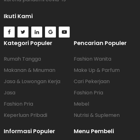
Ikuti Kami
Kategori Populer
Pencarian Populer
Rumah Tangga
Fashion Wanita
Makanan & Minuman
Make Up & Parfum
Jasa & Lowongan Kerja
Cari Pekerjaan
Jasa
Fashion Pria
Fashion Pria
Mebel
Keperluan Pribadi
Nutrisi & Suplemen
Informasi Populer
Menu Pembeli